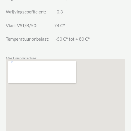
Wrijvingscoefficient: 0,3
Viact VST/B/50: 74 Cº
Temperatuur onbelast: -50 Cº tot + 80 Cº
Vestigingsadres