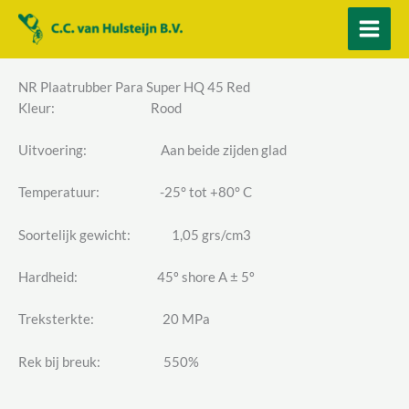
Ga
naar
de
inhoud
NR Plaatrubber Para Super HQ 45 Red
Kleur: Rood
Uitvoering: Aan beide zijden glad
Temperatuur: -25° tot +80° C
Soortelijk gewicht: 1,05 grs/cm3
Hardheid: 45º shore A ± 5º
Treksterkte: 20 MPa
Rek bij breuk: 550%