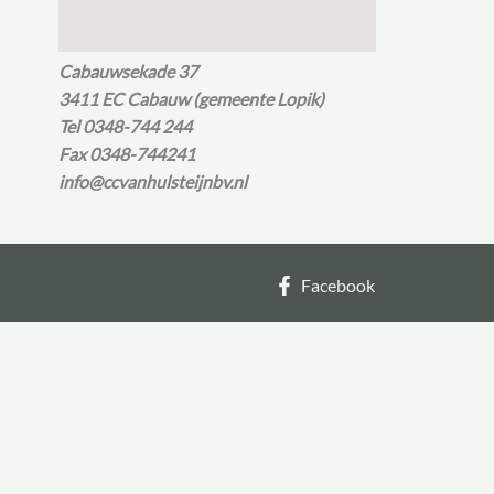
Cabauwsekade 37
3411 EC Cabauw (gemeente Lopik)
Tel 0348-744 244
Fax 0348-744241
info@ccvanhulsteijnbv.nl
Facebook