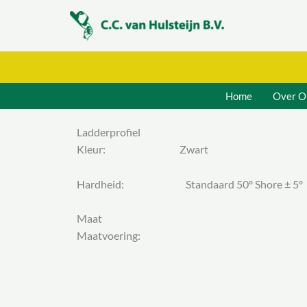
Ga
naar
de
inhoud
Home
Over O
Ladderprofiel
Kleur: Zwart
Hardheid: Standaard 50º Shore ± 5º
Maat
Maatvoering: