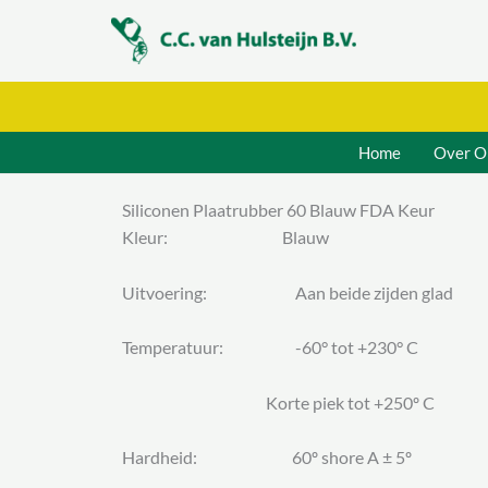
Ga
naar
de
inhoud
Home
Over O
Siliconen Plaatrubber 60 Blauw FDA Keur
Kleur: Blauw
Uitvoering: Aan beide zijden glad
Temperatuur: -60° tot +230° C
Korte piek tot +250º C
Hardheid: 60º shore A ± 5º