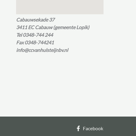
Cabauwsekade 37
3411 EC Cabauw (gemeente Lopik)
Tel 0348-744 244
Fax 0348-744241
info@ccvanhulsteijnbv.nl
Facebook