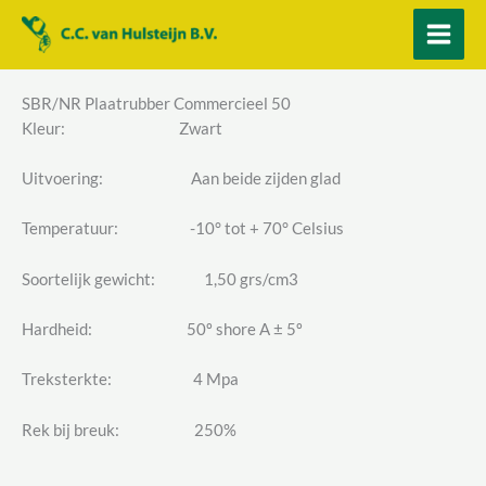
Ga
naar
de
inhoud
SBR/NR Plaatrubber Commercieel 50
Kleur: Zwart
Uitvoering: Aan beide zijden glad
Temperatuur: -10° tot + 70° Celsius
Soortelijk gewicht: 1,50 grs/cm3
Hardheid: 50º shore A ± 5º
Treksterkte: 4 Mpa
Rek bij breuk: 250%