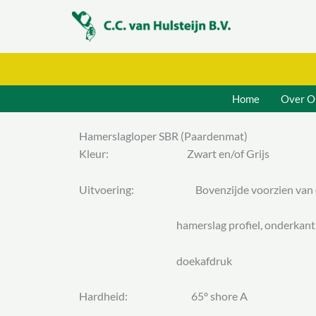
Ga
naar
de
inhoud
Home
Over O
Hamerslagloper SBR (Paardenmat)
Kleur: Zwart en/of Grijs
Uitvoering: Bovenzijde voorzien van 
hamerslag profiel, onderkant
doekafdruk
Hardheid: 65º shore A