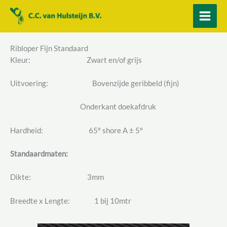
Ga
naar
de
inhoud
Ribloper Fijn Standaard
Kleur: Zwart en/of grijs
Uitvoering: Bovenzijde geribbeld (fijn)
Onderkant doekafdruk
Hardheid: 65º shore A ± 5º
Standaardmaten:
Dikte: 3mm
Breedte x Lengte: 1 bij 10mtr