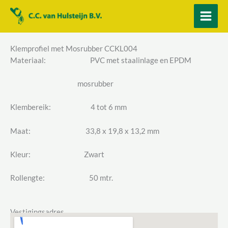
Ga
naar
de
inhoud
Klemprofiel met Mosrubber CCKL004
Materiaal: PVC met staalinlage en EPDM
mosrubber
Klembereik: 4 tot 6 mm
Maat: 33,8 x 19,8 x 13,2 mm
Kleur: Zwart
Rollengte: 50 mtr.
Vestigingsadres