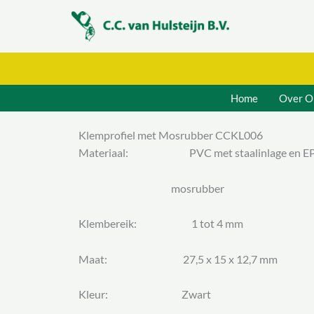
Ga
naar
de
inhoud
Home
Over O
Klemprofiel met Mosrubber CCKL006
Materiaal: PVC met staalinlage en 
mosrubber
Klembereik: 1 tot 4 mm
Maat: 27,5 x 15 x 12,7 mm
Kleur: Zwart