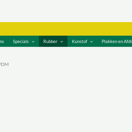
ns
Specials
Rubber
Kunstof
Plakken en Afd
EPDM