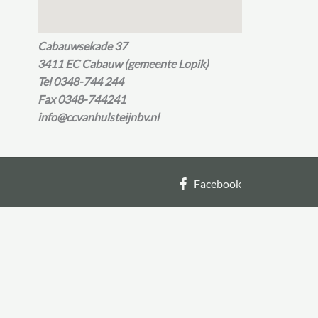
Cabauwsekade 37
3411 EC Cabauw (gemeente Lopik)
Tel 0348-744 244
Fax 0348-744241
info@ccvanhulsteijnbv.nl
Facebook