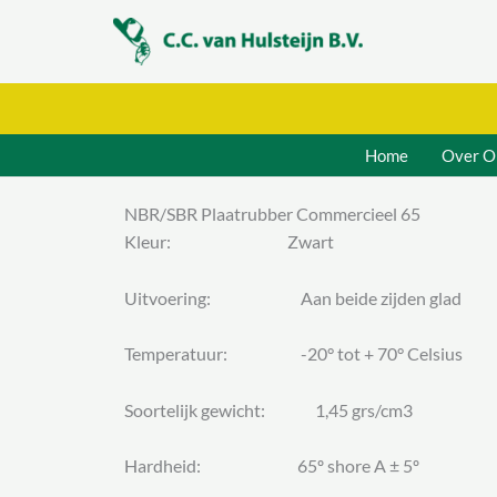
Ga
naar
de
inhoud
Home
Over O
NBR/SBR Plaatrubber Commercieel 65
Kleur: Zwart
Uitvoering: Aan beide zijden glad
Temperatuur: -20° tot + 70° Celsius
Soortelijk gewicht: 1,45 grs/cm3
Hardheid: 65º shore A ± 5º