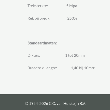
Treksterkte: 5 Mpa
Rek bij breuk: 250%
Standaardmaten:
Dikte’s: 1 tot 20mm
Breedte x Lengte: 1,40 bij 10mtr
© 1984-2026 C.C. van Hulsteijn B.V.