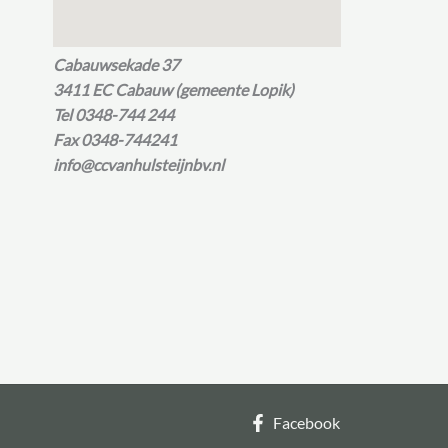
Cabauwsekade 37
3411 EC Cabauw (gemeente Lopik)
Tel 0348-744 244
Fax 0348-744241
info@ccvanhulsteijnbv.nl
Facebook