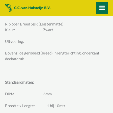
Ga
naar
de
inhoud
Ribloper Breed SBR (Leistenmatte)
Kleur: Zwart
Uitvoering:
Bovenzijde geribbeld (breed) in lengterichting, onderkant
doekafdruk
Standaardmaten:
Dikte: 6mm
Breedte x Lengte: 1 bij 10mtr