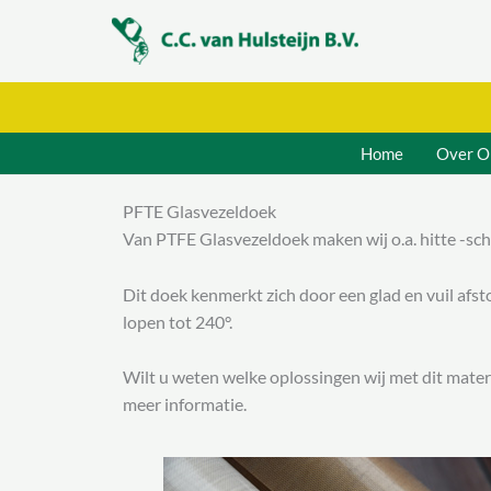
Ga
naar
de
inhoud
Home
Over O
PFTE Glasvezeldoek
Van PTFE Glasvezeldoek maken wij o.a. hitte -sc
Dit doek kenmerkt zich door een glad en vuil afs
lopen tot 240°.
Wilt u weten welke oplossingen wij met dit mate
meer informatie.