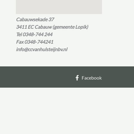
Cabauwsekade 37
3411 EC Cabauw (gemeente Lopik)
Tel 0348-744 244
Fax 0348-744241
info@ccvanhulsteijnbv.nl
Facebook