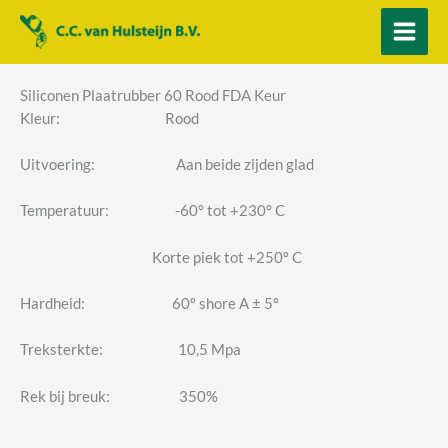
Ga
naar
de
inhoud
Siliconen Plaatrubber 60 Rood FDA Keur
Kleur: Rood
Uitvoering: Aan beide zijden glad
Temperatuur: -60° tot +230° C
Korte piek tot +250º C
Hardheid: 60º shore A ± 5º
Treksterkte: 10,5 Mpa
Rek bij breuk: 350%