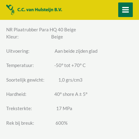
Ga
naar
de
inhoud
NR Plaatrubber Para HQ 40 Beige
Kleur: Beige
Uitvoering: Aan beide zijden glad
Temperatuur: -50° tot +70° C
Soortelijk gewicht: 1,0 grs/cm3
Hardheid: 40º shore A ± 5º
Treksterkte: 17 MPa
Rek bij breuk: 600%