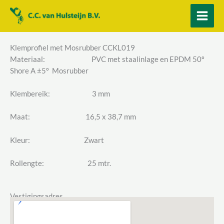
Ga
naar
de
inhoud
Klemprofiel met Mosrubber CCKL019
Materiaal: PVC met staalinlage en EPDM 50º
Shore A ±5º Mosrubber
Klembereik: 3 mm
Maat: 16,5 x 38,7 mm
Kleur: Zwart
Rollengte: 25 mtr.
Vestigingsadres